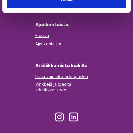
Aukeaa
Tilaa uutiskirje
uuteen
välilehteen
Ajankohtaista
Etusivu
Ajankohtaista
Arkiliikkumista kaikille
Lisää vain liike -ideapankki
Vinkkejä ja ideoita
arkiliikkumiseen
Aukeaa
Aukeaa
uuteen
uuteen
välilehteen
välilehteen