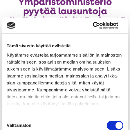
Ympäristöministeriö
pyytää lausuntoja
ulkoilulain päivittämisestä
Au
uut
väl
Ympäristöministeriö pyytää lausuntoja hallituksen
Tämä sivusto käyttää evästeitä
esitysluonnoksesta, jonka tavoitteena on ajantasaistaa
Käytämme evästeitä tarjoamamme sisällön ja mainosten
vuodesta 1973 voimassa ollut ulkoilulaki. Lausuntoja voi
räätälöimiseen, sosiaalisen median ominaisuuksien
antaa 31.3.2026 saakka. Esityksessä ehdotetaan
tukemiseen ja kävijämäärämme analysoimiseen. Lisäksi
kokonaan uuden ulkoilulain säätämistä, jolloin nykyinen
jaamme sosiaalisen median, mainosalan ja analytiikka-
laki kumottaisiin. Sisältö säilyisi pääosin ennallaan, mutta
alan kumppaneillemme tietoja siitä, miten käytät
lakiin päivitettäisiin käytännössä havaittuja
sivustoamme. Kumppanimme voivat yhdistää näitä
muutostarpeita sekä perustuslain edellyttämiä
tietoja muihin tietoihin, joita olet antanut heille tai joita on
tarkistuksia. Ulkoilulain uudistaminen on osa
kerätty, kun olet käyttänyt heidän palvelujaan.
hallitusohjelman, kansallisen luonnon virkistyskäytön
strategian sekä Suomi liikkeelle -ohjelman toteutusta.
Suostumuksen
Välttämätön
valinta
Aukeaa
Anna lausunto, lausuntopalvelu.fi