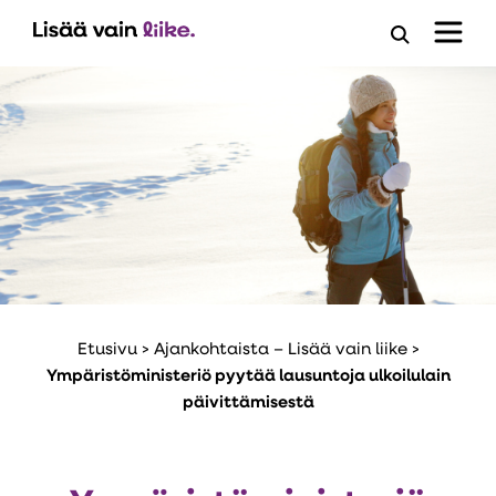
Avaa
hakuloma
Etusivu
>
Ajankohtaista – Lisää vain liike
>
Ympäristöministeriö pyytää lausuntoja ulkoilulain
päivittämisestä