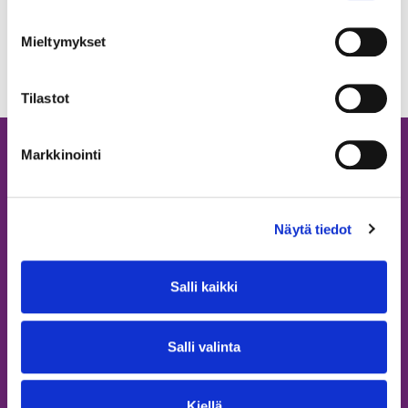
uuteen
välilehteen
Mieltymykset
Tilastot
Markkinointi
Näytä tiedot
Salli kaikki
Kumppaneille
Tule mukaan viestimään
Salli valinta
Ilmoita materiaali ideapankkiin
Yhteystiedot
Kiellä