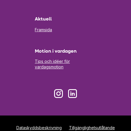
i
en
ny
flik
Aktuell
Framsida
Motion i vardagen
Tips och idéer för
vardagsmotion
Öppnas
Öppnas
i
i
en
en
ny
ny
flik
flik
Dataskyddsbeskrivning
Tillgänglighetsutlåtande