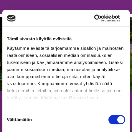
Öp
i
en
Tämä sivusto käyttää evästeitä
ny
Käytämme evästeitä tarjoamamme sisällön ja mainosten
flik
räätälöimiseen, sosiaalisen median ominaisuuksien
tukemiseen ja kävijämäärämme analysoimiseen. Lisäksi
jaamme sosiaalisen median, mainosalan ja analytiikka-
alan kumppaneillemme tietoja siitä, miten käytät
sivustoamme. Kumppanimme voivat yhdistää näitä
tietoja muihin tietoihin, joita olet antanut heille tai joita on
kerätty, kun olet käyttänyt heidän palvelujaan.
Låt oss inte sitta stilla
Suostumuksen
Välttämätön
valinta
När en finsk vuxen är vaken, sitter eller ligger hen helst –