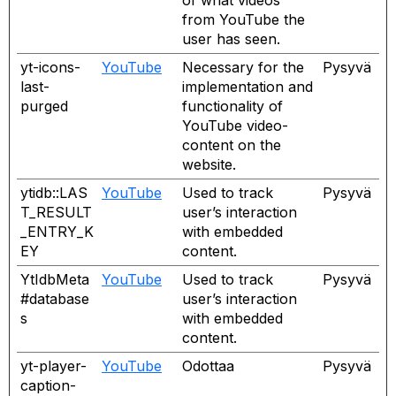
of what videos
en
from YouTube the
ny
user has seen.
flik
yt-icons-
YouTube
Necessary for the
Pysyvä
Öppnas
last-
implementation and
i
purged
functionality of
en
YouTube video-
ny
content on the
flik
website.
ytidb::LAS
YouTube
Used to track
Pysyvä
Öppnas
T_RESULT
user’s interaction
i
_ENTRY_K
with embedded
en
EY
content.
ny
YtIdbMeta
YouTube
Used to track
Pysyvä
flik
Öppnas
#database
user’s interaction
i
s
with embedded
en
content.
ny
yt-player-
YouTube
Odottaa
Pysyvä
flik
Öppnas
caption-