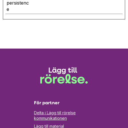
i
persistenc
en
e
ny
flik
För partner
Delta i Lägg till rörelse
kommunikationen
Lägg till material