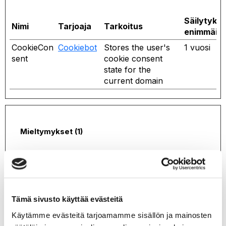
Säilytyks
Nimi
Tarjoaja
Tarkoitus
enimmäis
CookieCon
Cookiebot
Stores the user's
1 vuosi
Öppnas
sent
cookie consent
i
state for the
en
current domain
ny
flik
Mieltymykset (1)
Mieltymysevästeiden avulla sivusto tallentaa tietoja,
Öp
jotka muuttavat sivuston käyttäytymistä ja ulkonäköä,
i
kuten kielivalintoja tai käyttäjän sijainteja.
en
Tämä sivusto käyttää evästeitä
ny
Säilytyks
Käytämme evästeitä tarjoamamme sisällön ja mainosten
flik
Nimi
Tarjoaja
Tarkoitus
enimmäis