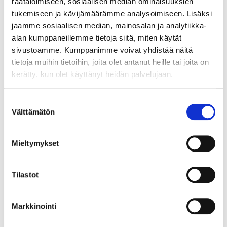
räätälöimiseen, sosiaalisen median ominaisuuksien
tukemiseen ja kävijämäärämme analysoimiseen. Lisäksi
wp-
suomiliikke
Designates the
Istunto
wpml_curr
elle.fi
country code that
jaamme sosiaalisen median, mainosalan ja analytiikka-
ent_langua
is calculated based
alan kumppaneillemme tietoja siitä, miten käytät
ge
on the user's IP
sivustoamme. Kumppanimme voivat yhdistää näitä
address. Used to
tietoja muihin tietoihin, joita olet antanut heille tai joita on
determine what
kerätty, kun olet käyttänyt heidän palvelujaan.
language should be
used for the visitor.
Suostumuksen
Välttämätön
valinta
Markkinointi (12)
Mieltymykset
Markkinointievästeitä käytetään verkkosivustoilla
Tilastot
kävijöiden seurantaan. Tarkoituksena on näyttää
mainoksia, jotka ovat sopivia ja kiinnostavia
Markkinointi
yksittäisille käyttäjille, ja siten arvokkaampia
julkaisijoille ja kolmansien osapuolten mainostajille.