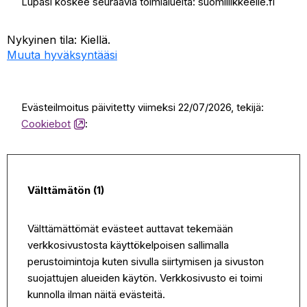
Lupasi koskee seuraavia toimialueita: suomiliikkeelle.fi
Nykyinen tila: Kiellä.
Muuta hyväksyntääsi
Evästeilmoitus päivitetty viimeksi 22/07/2026, tekijä:
Öppnas
Cookiebot
:
i
en
ny
flik
Välttämätön (1)
Välttämättömät evästeet auttavat tekemään
verkkosivustosta käyttökelpoisen sallimalla
perustoimintoja kuten sivulla siirtymisen ja sivuston
suojattujen alueiden käytön. Verkkosivusto ei toimi
kunnolla ilman näitä evästeitä.