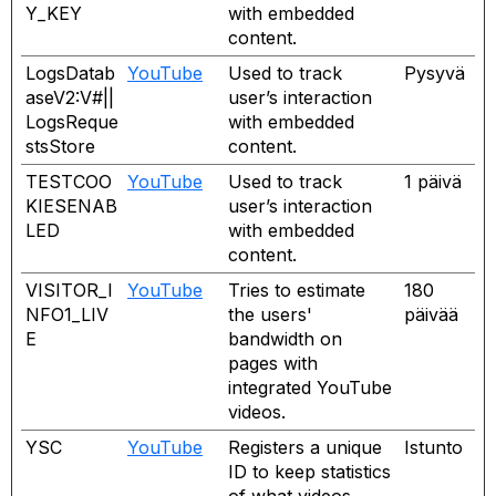
i
Y_KEY
with embedded
en
content.
ny
LogsDatab
YouTube
Used to track
Pysyvä
flik
Öppnas
aseV2:V#||
user’s interaction
i
LogsReque
with embedded
en
stsStore
content.
ny
TESTCOO
YouTube
Used to track
1 päivä
flik
Öppnas
KIESENAB
user’s interaction
i
LED
with embedded
en
content.
ny
VISITOR_I
YouTube
Tries to estimate
180
flik
Öppnas
NFO1_LIV
the users'
päivää
i
E
bandwidth on
en
pages with
ny
integrated YouTube
flik
videos.
YSC
YouTube
Registers a unique
Istunto
Öppnas
ID to keep statistics
i