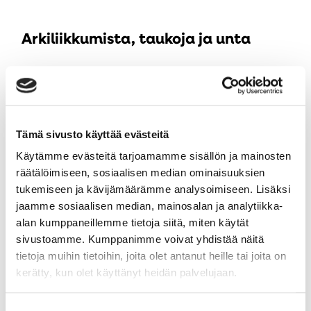
Arkiliikkumista, taukoja ja unta
Aikuistuminen tarkoittaa myös muutoksia liikkumiseen,
Au
sillä 18-vuotiasta nuorta koskevat aikuisten liikkumisen
uut
suositukset. Reippaan ja lihaskuntoa ylläpitävän liikunnan
väl
lisäksi keho ja mieli tarvitsevat kevyttä liikuskelua,
Tämä sivusto käyttää evästeitä
paikallaanolon tauottamista ja palauttavaa unta.
Käytämme evästeitä tarjoamamme sisällön ja mainosten
räätälöimiseen, sosiaalisen median ominaisuuksien
Nuori, pyhitä aikaa unelle
tukemiseen ja kävijämäärämme analysoimiseen. Lisäksi
jaamme sosiaalisen median, mainosalan ja analytiikka-
Riittävä määrä unta luo tärkeän pohjan hyvinvoinnille,
alan kumppaneillemme tietoja siitä, miten käytät
jaksamiselle ja itsestä huolehtimiselle. Väsyneenä on
sivustoamme. Kumppanimme voivat yhdistää näitä
vaikeampaa keskittyä opintoihin tai töihin, huolehtia
tietoja muihin tietoihin, joita olet antanut heille tai joita on
riittävästä liikkumisesta tai terveellisestä
kerätty, kun olet käyttänyt heidän palvelujaan.
syömisestä. Liian lyhyet yöunet ja huono unenlaatu
voivat myös pitkällä aikavälillä heikentää mielialaa ja
Suostumuksen