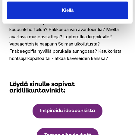
luonnossa eri vuodenaikoina? Boheemia arkipyöräilyä tai
maastopyöräilyä lähimetsässä? Retkiä kirjastoon
Kiellä
sivistyksen lähteille? Luontojoogaa linnunlaulun
säestämänä? Vapaapäivän kiireetöntä
kaupunkihortoilua? Pakkaspäivän avantouintia? Mieltä
avartavia museovisiittejä? Löytöretkiä kirppiksille?
Vapaaehtoista naapurin Selman ulkoilutusta?
Frisbeegolfia hyvällä porukalla auringossa? Katukorista,
höntsäjalkapalloa tai -lätkää kavereiden kanssa?
Löydä sinulle sopivat
arkiliikuntavinkit:
Inspiroidu ideapankista