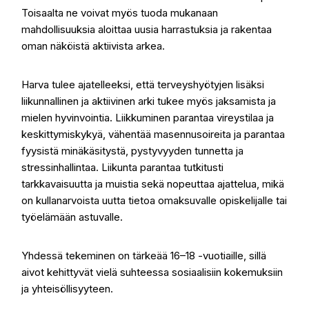
Toisaalta ne voivat myös tuoda mukanaan
mahdollisuuksia aloittaa uusia harrastuksia ja rakentaa
oman näköistä aktiivista arkea.
Harva tulee ajatelleeksi, että terveyshyötyjen lisäksi
liikunnallinen ja aktiivinen arki tukee myös jaksamista ja
mielen hyvinvointia. Liikkuminen parantaa vireystilaa ja
keskittymiskykyä, vähentää masennusoireita ja parantaa
fyysistä minäkäsitystä, pystyvyyden tunnetta ja
stressinhallintaa. Liikunta parantaa tutkitusti
tarkkavaisuutta ja muistia sekä nopeuttaa ajattelua, mikä
on kullanarvoista uutta tietoa omaksuvalle opiskelijalle tai
työelämään astuvalle.
Yhdessä tekeminen on tärkeää 16–18 -vuotiaille, sillä
aivot kehittyvät vielä suhteessa sosiaalisiin kokemuksiin
ja yhteisöllisyyteen.