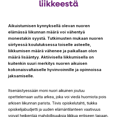
liikkeestä
Aikuistumisen kynnyksellä olevan nuoren
elämässä liikunnan määrä voi vähentyä
monestakin syystä. Tutkimusten mukaan nuoren
siirtyessä koulutuksessa toiselle asteelle,
liikkumisen määrä vähenee ja paikallaan olon
määrä lisääntyy. Aktiivisella liikkumisella on
kuitenkin suuri merkitys nuoren aikuisen
kokonaisvaltaiselle hyvinvoinnille ja opinnoissa
jaksamiselle.
Itsenäistyessään moni nuori aikuinen joutuu
opettelemaan uutta arkea, joka voi viedä huomiota pois
arkisen liikunnan parista. Tiivis opiskelutahti, tiukka
opiskelijabudjetti ja uuden elämäntilanteen vaativuus
voivat heikentää mahdollisuuksia liikkua entiseen tapaan.