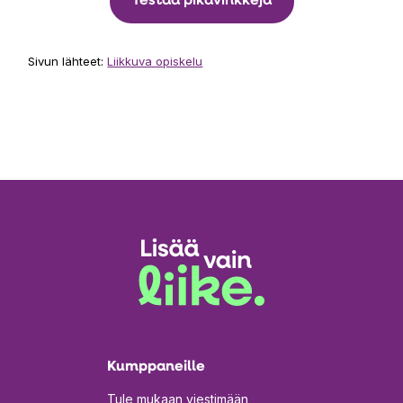
Testaa pikavinkkejä
Sivun lähteet:
Liikkuva opiskelu
Kumppaneille
Tule mukaan viestimään