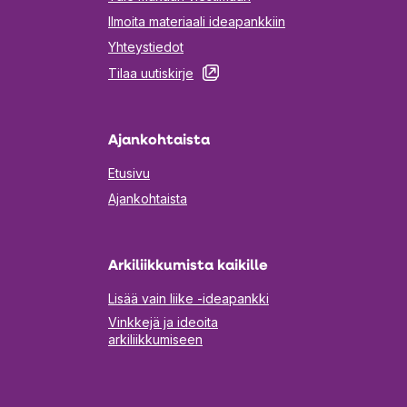
Ilmoita materiaali ideapankkiin
Yhteystiedot
Aukeaa
Tilaa uutiskirje
uuteen
välilehteen
Ajankohtaista
Etusivu
Ajankohtaista
Arkiliikkumista kaikille
Lisää vain liike -ideapankki
Vinkkejä ja ideoita
arkiliikkumiseen