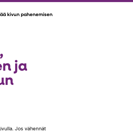
stää kivun pahenemisen
,
n ja
un
 kivulla. Jos vähennät