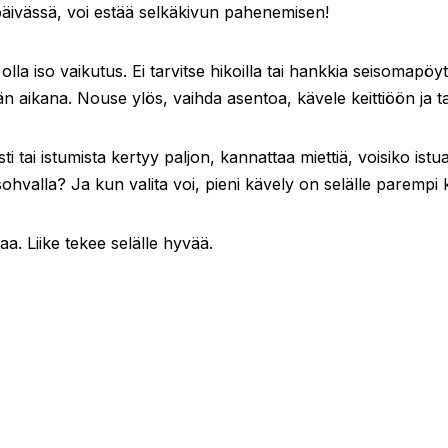
 päivässä, voi estää selkäkivun pahenemisen!
 olla iso vaikutus. Ei tarvitse hikoilla tai hankkia seisomapöytä
än aikana. Nouse ylös, vaihda asentoa, kävele keittiöön ja ta
sti tai istumista kertyy paljon, kannattaa miettiä, voisiko 
a sohvalla? Ja kun valita voi, pieni kävely on selälle parempi
aa. Liike tekee selälle hyvää.