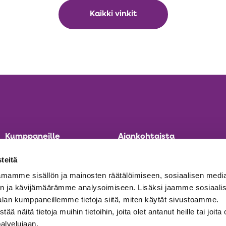
Kaikki vinkit
Kumppaneille
Ajankohtaista
Tule mukaan viestimään
Etusivu
teitä
Ilmoita materiaali ideapankkiin
Ajankohtaista
mamme sisällön ja mainosten räätälöimiseen, sosiaalisen medi
Yhteystiedot
n ja kävijämäärämme analysoimiseen. Lisäksi jaamme sosiaali
Aukeaa
Tilaa uutiskirje
alan kumppaneillemme tietoja siitä, miten käytät sivustoamme.
uuteen
näitä tietoja muihin tietoihin, joita olet antanut heille tai joita 
välilehteen
palvelujaan.