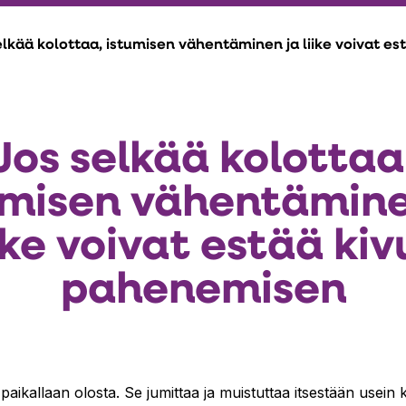
elkää kolottaa, istumisen vähentäminen ja liike voivat e
Jos selkää kolottaa
umisen vähentämine
iike voivat estää kiv
pahenemisen
 paikallaan olosta. Se jumittaa ja muistuttaa itsestään usein