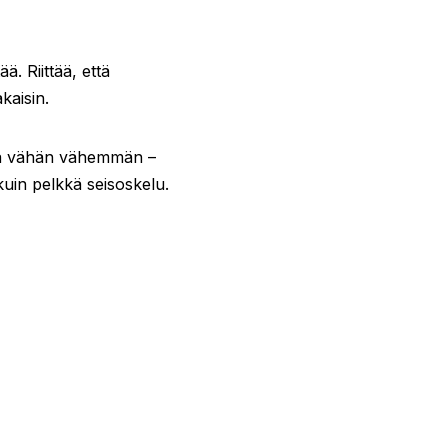
ä. Riittää, että
kaisin.
istua vähän vähemmän –
 kuin pelkkä seisoskelu.