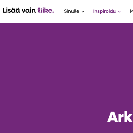
Sinulle
Inspiroidu
M
Avaa alavalikko
Avaa 