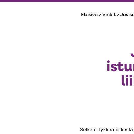
Etusivu
>
Vinkit
>
Jos s
ist
l
Selkä ei tykkää pitkästä