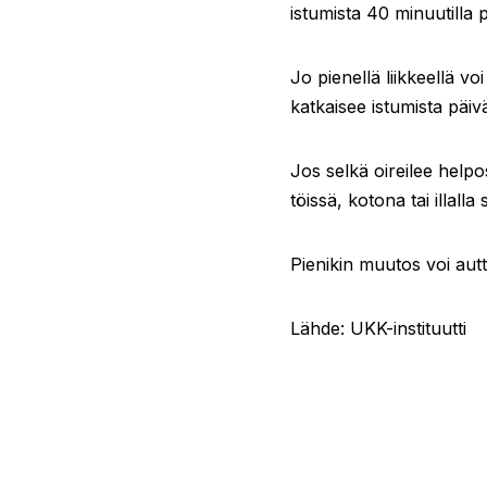
istumista 40 minuutilla
Jo pienellä liikkeellä voi
katkaisee istumista päiv
Jos selkä oireilee helpo
töissä, kotona tai illall
Pienikin muutos voi autt
Lähde: UKK-instituutti