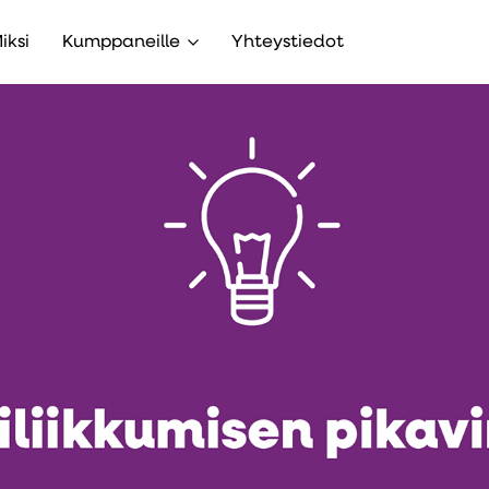
iksi
Kumppaneille
Yhteystiedot
alavalikko
Avaa alavalikko