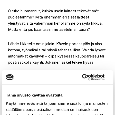
Oletko huomannut, kuinka usein laitteet tekevät työt
puolestamme? Mitä enemmän erilaiset laitteet
yleistyvät, sitä vähemmän kehollamme on syitä liikkua.
Mutta entä jos kääntäisimme asetelman toisin?
Lähde liikkeelle omin jaloin. Kävele portaat ylös ja alas
kotona, työpaikalla tai missä tahansa liikut. Vaihda lyhyet
automatkat kävelyyn – olipa kyseessä kauppareissu tai
postilaatikolla käynti. Jokainen askel tekee hyvää.
Muistatko vielä, miltä tuntuu liikkua omilla voimilla? Se
Au
tunne, joka herättää jalat eloon ja nostaa hymyn huulille.
uut
Anna siis laitteille lepopäivä ja huomaa, kuinka pienistä
väl
askeleista voi kasvaa suuri ilo.
Tämä sivusto käyttää evästeitä
Käytämme evästeitä tarjoamamme sisällön ja mainosten
räätälöimiseen, sosiaalisen median ominaisuuksien