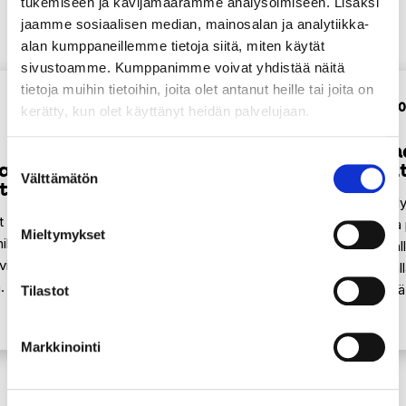
tukemiseen ja kävijämäärämme analysoimiseen. Lisäksi
jaamme sosiaalisen median, mainosalan ja analytiikka-
Katso lisää vinkkejä
alan kumppaneillemme tietoja siitä, miten käytät
sivustoamme. Kumppanimme voivat yhdistää näitä
tietoja muihin tietoihin, joita olet antanut heille tai joita on
11.2.2025
11.2.2
kerätty, kun olet käyttänyt heidän palvelujaan.
SEURAAVA
Lataa akkusi jo
Anna
Suostumuksen
ta
pienellä liikkeelläLa
yllä
Välttämätön
valinta
ta
Jos kroppasi lataustaso on
Kävely
EDELLINEN
t
alhaalla, älä jää sohvalle
Hoida 
Mieltymykset
kille.
kuluttamaan viimeisiä prosentteja.
pyöräl
iltiltä
Käy hakemassa maito kävellen
Samall
.
lähikaupasta tai piipahda vaikka
liikett
Tilastot
tarkistamassa…
Markkinointi
Kaikki vinkit