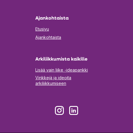
uuteen
välilehteen
Ajankohtaista
Etusivu
Ajankohtaista
Arkiliikkumista kaikille
Lisää vain liike -ideapankki
Vinkkejä ja ideoita
arkiliikkumiseen
Aukeaa
Aukeaa
uuteen
uuteen
välilehteen
välilehteen