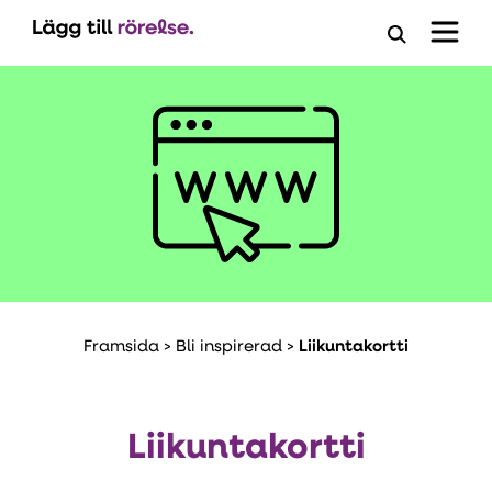
Öppna
ansöknings
Framsida
>
Bli inspirerad
>
Liikuntakortti
Liikuntakortti