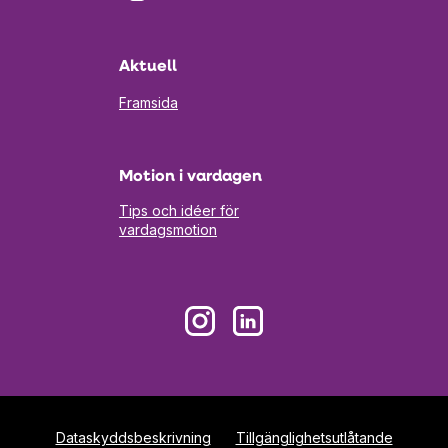
i
en
ny
flik
Aktuell
Framsida
Motion i vardagen
Tips och idéer för
vardagsmotion
Öppnas
Öppnas
i
i
en
en
ny
ny
flik
flik
Dataskyddsbeskrivning
Tillgänglighetsutlåtande