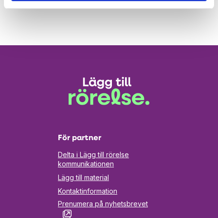
För partner
Delta i Lägg till rörelse
kommunikationen
Lägg till material
Kontaktinformation
Prenumera på nyhetsbrevet
Öppnas