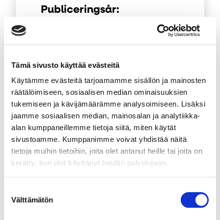
Publiceringsår:
2024
Öp
i
en
Tämä sivusto käyttää evästeitä
ny
Kort beskrivning av
Käytämme evästeitä tarjoamamme sisällön ja mainosten
materialet:
flik
räätälöimiseen, sosiaalisen median ominaisuuksien
Lataa liikuntakortti ja merkitse ylös
tukemiseen ja kävijämäärämme analysoimiseen. Lisäksi
päivittäinen liikkumisesi. Joka päivä
jaamme sosiaalisen median, mainosalan ja analytiikka-
alan kumppaneillemme tietoja siitä, miten käytät
kannattaa lähteä liikkeelle. Pienillä
sivustoamme. Kumppanimme voivat yhdistää näitä
teoilla on iso merkitys. Nauti
tietoja muihin tietoihin, joita olet antanut heille tai joita on
kerätty, kun olet käyttänyt heidän palvelujaan.
liikkeestä ja liikkumisesta omalla
tavallasi.
Suostumuksen
Välttämätön
valinta