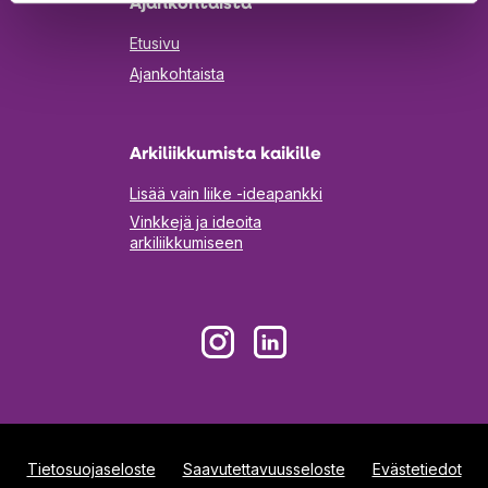
Ajankohtaista
Etusivu
Ajankohtaista
Arkiliikkumista kaikille
Lisää vain liike -ideapankki
Vinkkejä ja ideoita
arkiliikkumiseen
Aukeaa
Aukeaa
uuteen
uuteen
välilehteen
välilehteen
Tietosuojaseloste
Saavutettavuusseloste
Evästetiedot