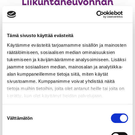
Liikuntaneuvonnan
kehittämisavustuksiin
Au
myönnetty yli 2,6
uut
miljoonaa euroa
väl
Tämä sivusto käyttää evästeitä
Käytämme evästeitä tarjoamamme sisällön ja mainosten
räätälöimiseen, sosiaalisen median ominaisuuksien
Valtakunnallinen Lupa- ja valvontavirasto on myöntänyt
tukemiseen ja kävijämäärämme analysoimiseen. Lisäksi
kunnille, kuntayhtymille ja toisen asteen koulutuksen
jaamme sosiaalisen median, mainosalan ja analytiikka-
järjestäjille yhteensä 2 619 300 euroa liikuntaneuvonnan
alan kumppaneillemme tietoja siitä, miten käytät
kehittämiseen vuodelle 2026. Kehittämisavustus kuuluu
sivustoamme. Kumppanimme voivat yhdistää näitä
Suomi liikkeelle -ohjelmaan, jonka tavoitteena on saada
tietoja muihin tietoihin, joita olet antanut heille tai joita on
kaikenikäiset liikkumaan enemmän.
kerätty, kun olet käyttänyt heidän palvelujaan.
Aukeaa
Lue lisää Lupa- ja valvontaviraston tiedotteesta
Suostumuksen
uuteen
Välttämätön
valinta
välilehteen