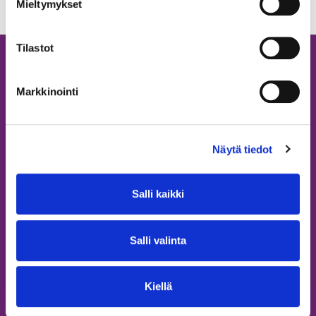
Mieltymykset
Tilastot
Markkinointi
Näytä tiedot
Kumppaneille
Salli kaikki
Tule mukaan viestimään
Ilmoita materiaali ideapankkiin
Salli valinta
Yhteystiedot
Aukeaa
Tilaa uutiskirje
uuteen
Kiellä
välilehteen