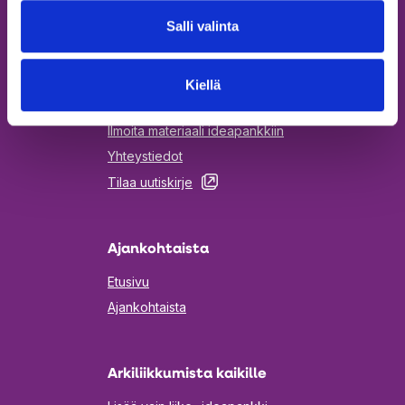
Salli valinta
Kumppaneille
Kiellä
Tule mukaan viestimään
Ilmoita materiaali ideapankkiin
Yhteystiedot
Aukeaa
Tilaa uutiskirje
uuteen
välilehteen
Ajankohtaista
Etusivu
Ajankohtaista
Arkiliikkumista kaikille