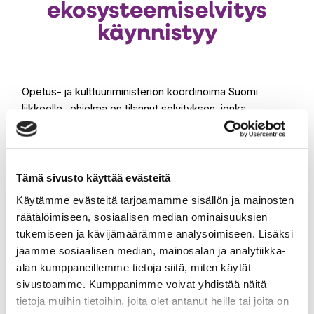
ekosysteemiselvitys
käynnistyy
Opetus- ja kulttuuriministeriön koordinoima Suomi
liikkeelle -ohjelma on tilannut selvityksen, jonka
tavoitteena on kuvata liikuntatoimialan liiketoiminnan
Au
ekosysteemin sisältö, laajuus ja muutokset Suomessa.
uut
väl
Tämä sivusto käyttää evästeitä
Tuleva ekosysteemiselvitys on osa Suomi liikkeelle -
ohjelman toimenpidettä, jossa tunnistetaan liikunta-alan
Käytämme evästeitä tarjoamamme sisällön ja mainosten
yrittäjien mahdollisuudet toimia osana palvelutuotantoa.
räätälöimiseen, sosiaalisen median ominaisuuksien
Selvityksen toteuttajaksi valittiin kilpailutuksella 4Front.
tukemiseen ja kävijämäärämme analysoimiseen. Lisäksi
jaamme sosiaalisen median, mainosalan ja analytiikka-
alan kumppaneillemme tietoja siitä, miten käytät
Yrityssektorilla on tärkeä rooli julkisten palveluiden ja
sivustoamme. Kumppanimme voivat yhdistää näitä
kolmannen sektorin toimijoiden lisäksi suomalaisten
tietoja muihin tietoihin, joita olet antanut heille tai joita on
liikuttamisessa. Liikunta-alan yritysten palveluissa liikkuu