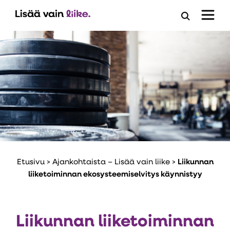
Avaa
hakuloma
Etusivu
>
Ajankohtaista – Lisää vain liike
>
Liikunnan
liiketoiminnan ekosysteemiselvitys käynnistyy
Liikunnan liiketoiminnan