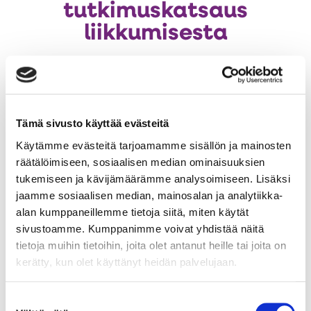
tutkimuskatsaus
liikkumisesta
Au
Ensimmäinen erityisesti liikkumiskäyttäytymiseen ja sen
uut
edistämiseen keskittyvä Miten edistää
väl
liikkumiskäyttäytymistä? -tutkimuskatsaus esittelee
Tämä sivusto käyttää evästeitä
uusimpia tutkimustuloksia tiiviistettyinä maailmalta ja
Käytämme evästeitä tarjoamamme sisällön ja mainosten
Suomesta.
räätälöimiseen, sosiaalisen median ominaisuuksien
tukemiseen ja kävijämäärämme analysoimiseen. Lisäksi
jaamme sosiaalisen median, mainosalan ja analytiikka-
Katsaus sisältää tutkimuksia mm. arvo- ja
alan kumppaneillemme tietoja siitä, miten käytät
hyväksyntäpohjaisista interventioista, motivoivista
sivustoamme. Kumppanimme voivat yhdistää näitä
haastatteluista, psykologisesti turvallisista
tietoja muihin tietoihin, joita olet antanut heille tai joita on
liikuntaympäristöistä ja liikunnasta mielenterveyden
kerätty, kun olet käyttänyt heidän palvelujaan.
tukena.
Suostumuksen
Valtioneuvoston kanslian Käyttäytymistieteellinen