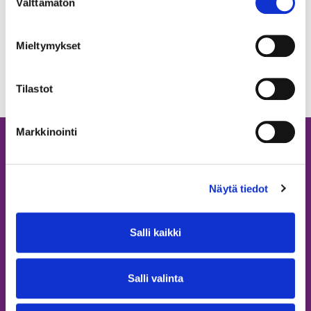
Välttämätön
valinta
ennakointi ja tieto tulevaisuuden hallinnossa (Kettu) -
Aukeaa
hankkeen tutkimuskatsaus
uuteen
Mieltymykset
välilehteen
Tilastot
Markkinointi
Näytä tiedot
Salli kaikki
Kumppaneille
Salli valinta
Tule mukaan viestimään
Ilmoita materiaali ideapankkiin