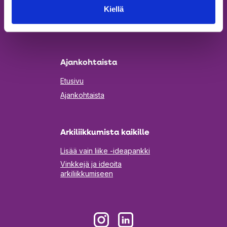
Kiellä
Yhteystiedot
Aukeaa
Tilaa uutiskirje
uuteen
välilehteen
Ajankohtaista
Etusivu
Ajankohtaista
Arkiliikkumista kaikille
Lisää vain liike -ideapankki
Vinkkejä ja ideoita
arkiliikkumiseen
Aukeaa
Aukeaa
uuteen
uuteen