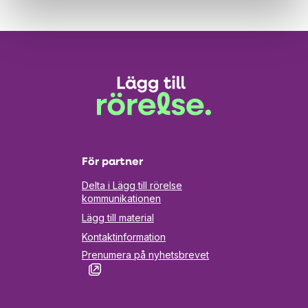
För partner
Delta i Lägg till rörelse
kommunikationen
Lägg till material
Kontaktinformation
Prenumera på nyhetsbrevet
Öppnas
i
en
ny