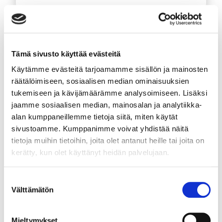
Öp
i
Publiceringsår:
en
Tämä sivusto käyttää evästeitä
2025
ny
Käytämme evästeitä tarjoamamme sisällön ja mainosten
flik
räätälöimiseen, sosiaalisen median ominaisuuksien
tukemiseen ja kävijämäärämme analysoimiseen. Lisäksi
jaamme sosiaalisen median, mainosalan ja analytiikka-
Kort beskrivning av
materialet:
alan kumppaneillemme tietoja siitä, miten käytät
sivustoamme. Kumppanimme voivat yhdistää näitä
The family activity brochure, created
tietoja muihin tietoihin, joita olet antanut heille tai joita on
by an expert group from the Ministry
kerätty, kun olet käyttänyt heidän palvelujaan.
of Social Affairs and Health, offers
Suostumuksen
tips on how to play and do things
Välttämätön
valinta
together with a baby, toddler or
Mieltymykset
preschool-aged child.