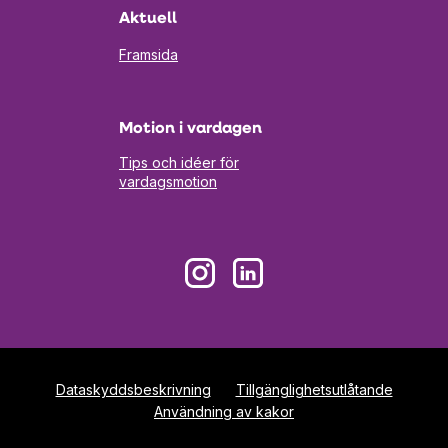
flik
Aktuell
Framsida
Motion i vardagen
Tips och idéer för
vardagsmotion
Öppnas
Öppnas
i
i
en
en
ny
ny
flik
flik
Dataskyddsbeskrivning
Tillgänglighetsutlåtande
Användning av kakor