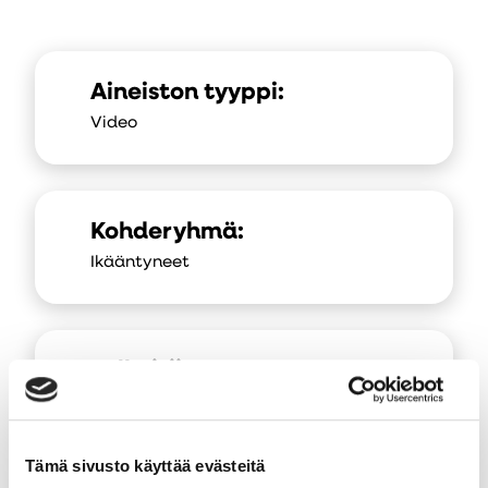
Aineiston tyyppi:
Video
Kohderyhmä:
Ikääntyneet
Julkaisija:
Au
Anna Laine | tuoliliikunta.fi
uut
väl
Tämä sivusto käyttää evästeitä