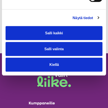
välilehteen
Tuolitanssissa tanssitaan ja liikutaan monipuolisesti
tuolilla istuen musiikin voimaa hyödyntäen. Taustalla
Näytä tiedot
soivat tutut kappaleet antavat liikkeeseen energiaa.
Videolla on kolme esimerkkiliikettä.
Salli kaikki
Salli valinta
Kiellä
Kumppaneille