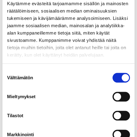
Käytämme evästeitä tarjoamamme sisällön ja mainosten
Julkaisuvuosi:
räätälöimiseen, sosiaalisen median ominaisuuksien
2024
tukemiseen ja kävijämäärämme analysoimiseen. Lisäksi
jaamme sosiaalisen median, mainosalan ja analytiikka-
alan kumppaneillemme tietoja siitä, miten käytät
sivustoamme. Kumppanimme voivat yhdistää näitä
Lyhyt kuvaus
tietoja muihin tietoihin, joita olet antanut heille tai joita on
materiaalista:
kerätty, kun olet käyttänyt heidän palvelujaan.
Laita musiikki soimaan ja tanssi
Suostumuksen
tuolilla istuen.
Välttämätön
valinta
Mieltymykset
Linkki:
10 minuutin tanssillinen tuolijumppa
Tilastot
Aukeaa
uuteen
Markkinointi