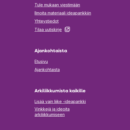
Tule mukaan viestimään
Ilmoita materiaali ideapankkiin
Yhteystiedot
Aukeaa
Tilaa uutiskirje
uuteen
välilehteen
Ajankohtaista
Etusivu
Ajankohtaista
Arkiliikkumista kaikille
Lisää vain liike -ideapankki
Vinkkejä ja ideoita
arkiliikkumiseen