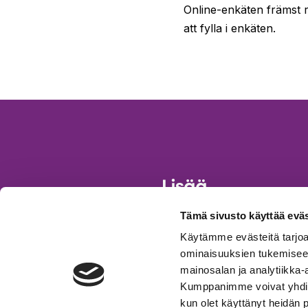
Online-enkäten främst r
att fylla i enkäten.
Tämä sivusto käyttää eväs
Käytämme evästeitä tarjoa
ominaisuuksien tukemisee
Aukeaa
Aukeaa
uuteen
uuteen
mainosalan ja analytiikka-
välilehteen
välilehteen
Kumppanimme voivat yhdistää 
kun olet käyttänyt heidän 