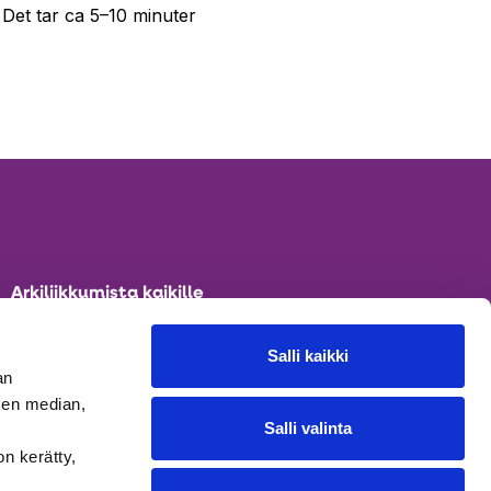
 Det tar ca 5–10 minuter
Arkiliikkumista kaikille
Lisää vain liike -ideapankki
Salli kaikki
Vinkkejä ja ideoita
an
arkiliikkumiseen
sen median,
Salli valinta
on kerätty,