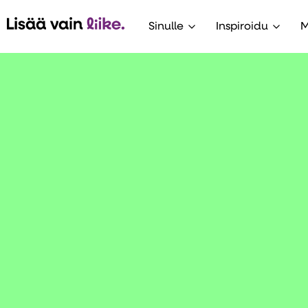
Sinulle
Inspiroidu
M
Avaa alavalikko
Avaa 