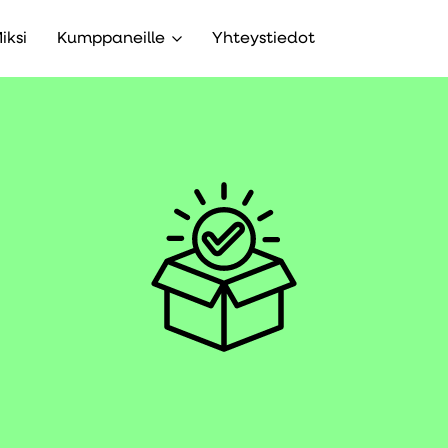
iksi
Kumppaneille
Yhteystiedot
alavalikko
Avaa alavalikko