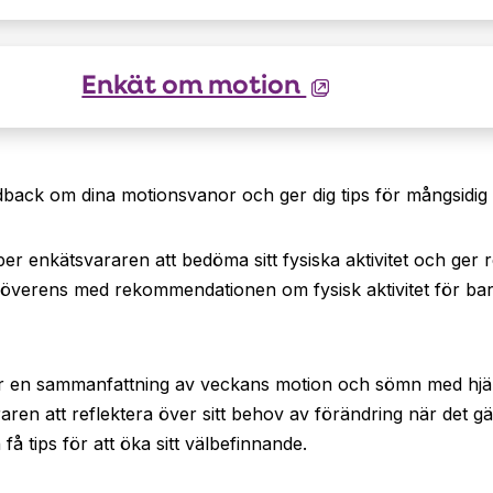
Aukeaa
Enkät om motion
uuteen
välilehteen
dback om dina motionsvanor och ger dig tips för mångsidig
er enkätsvararen att bedöma sitt fysiska aktivitet och ger
verens med rekommendationen om fysisk aktivitet för bar
r en sammanfattning av veckans motion och sömn med hjäl
ren att reflektera över sitt behov av förändring när det g
 tips för att öka sitt välbefinnande.