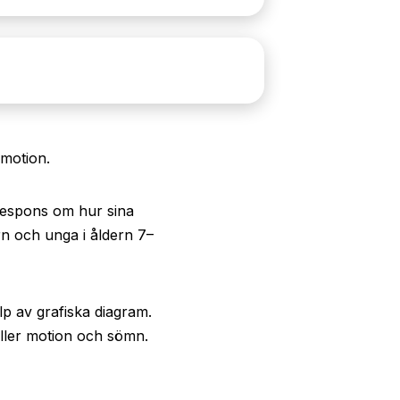
 motion.
 respons om hur sina
n och unga i åldern 7–
p av grafiska diagram.
äller motion och sömn.