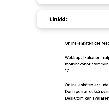
Linkki:
Online-enkäten ger fee
Webbapplikationen hjälp
motionsvanor stämmer ö
17.
Online-enkäten erbjude
Den sporrar också svara
Dessutom kan svararen få