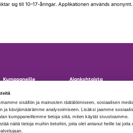
iktar sig till 10–17-åringar. Applikationen används anonymt.
Kumppaneille
Ajankohtaista
Tule mukaan viestimään
Etusivu
teitä
Ilmoita materiaali ideapankkiin
Ajankohtaista
mamme sisällön ja mainosten räätälöimiseen, sosiaalisen medi
Yhteystiedot
n ja kävijämäärämme analysoimiseen. Lisäksi jaamme sosiaali
Aukeaa
Tilaa uutiskirje
alan kumppaneillemme tietoja siitä, miten käytät sivustoamme.
uuteen
näitä tietoja muihin tietoihin, joita olet antanut heille tai joita 
välilehteen
palvelujaan.