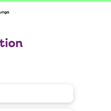
 unga
tion