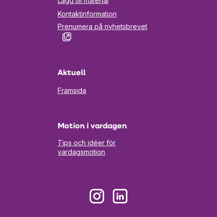
Lägg till material
Kontaktinformation
Prenumera på nyhetsbrevet
Öppnas
i
en
ny
flik
Aktuell
Framsida
Motion i vardagen
Tips och idéer för
vardagsmotion
Öppnas
Öppnas
i
i
en
en