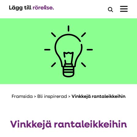
Öppna
ansöknings
Framsida
>
Bli inspirerad
>
Vinkkejä rantaleikkeihin
Vinkkejä rantaleikkeihin