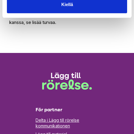
hyppäämiseen. Nämä rajat määritellään lapsen
Kiellä
uintitaidon ja rannan ominaisuudet huomioon ottaen.
Yhteiset pelisäännöt rannalle on hyvä sopia lapsen
kanssa, se lisää turvaa.
För partner
Delta i Lägg till rörelse
kommunikationen