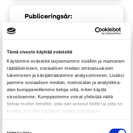
Publiceringsår:
2025
Öp
i
en
Tämä sivusto käyttää evästeitä
Kort beskrivning av
ny
materialet:
Käytämme evästeitä tarjoamamme sisällön ja mainosten
flik
räätälöimiseen, sosiaalisen median ominaisuuksien
Kesäiset rannat houkuttelevat
tukemiseen ja kävijämäärämme analysoimiseen. Lisäksi
viettämään yhteistä aikaa veden
jaamme sosiaalisen median, mainosalan ja analytiikka-
alan kumppaneillemme tietoja siitä, miten käytät
äärelle. Tutustu Suomen Uimaopetus-
sivustoamme. Kumppanimme voivat yhdistää näitä
ja Hengenpelastusliiton vinkkeihin,
tietoja muihin tietoihin, joita olet antanut heille tai joita on
kerätty, kun olet käyttänyt heidän palvelujaan.
mitä kaikkea voi tehdä rannalla.
Suostumuksen